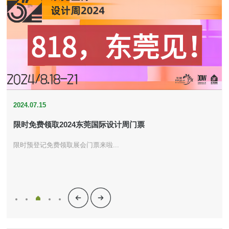
2023.09.05
2023.07.25
2025.10.21
2025.05.29
2025.03.20
2025.03.16
2025.03.08
2025.03.08
2025.03.08
2025.03.07
2025.03.06
2024.08.02
2024.07.24
2024.07.19
2025.03.06
2024.07.15
2024.07.15
2024.05.21
2024.05.21
2024.05.21
2024.04.23
2024.04.16
2024.03.20
2024.04.24
2024.04.09
2024.03.10
2024.03.07
2024.02.20
2024.03.01
2023.12.15
2023.11.16
2024.01.10
2023.10.30
2023.10.08
2023.09.05
2023.07.25
2025.10.21
2025.05.29
2023东莞国际设计周暨第50届国际名家具（东莞）展览会闭
名家具展25周年，跑向未来！
2026年3月全球家居进入“东莞时间”，开春首展锚定产业航
2025东莞国际设计周主题定调：Win-Win！
见证“拥抱”的力量！第53届名家具展圆满收官！
行业大事，拥抱共赢！第53届名家具展昨日盛大开幕！
逛展攻略 | 3.15东莞见！【必转发】
超前点映 | 3月必看东莞名家具展的10大理由！
超级策展 | 「品牌莞」：观世界，世界莞
东莞家具，产业集群的璀璨明珠！60+品牌亮相东莞新力量
火力全开，这把只打高端局！东莞家具外贸IP，链全球·卖全
最新动向来了！东莞再迎世界级家具产业盛会，打开全球合
潮流一夏，818进莞来 | 这个超OPEN的展览，快来打卡~
定了！2024 世界级家具产业集群活动将在东莞举办！
东莞，正在拥抱一种很新的“设计”
限时免费领取2024东莞国际设计周门票
深度融合创新，引领家居潮流！这次设计周玩点新花样！
再次“出动”！剖析2024米兰趋势，8月继续发声
东莞设计周2024全新主视觉发布：多元业态融合
东莞家具新力量展，8月设计周升级再出发！
全案设计成主流，美萃家居如何聚力赋能？
抖音同城流量红利正当时，麦塔屋如何从流量到“留量”？
8.18东莞再见丨“潮”向2024东莞国际设计周！
中欧设计俱乐部在意大利米兰正式成立，加速中国制造走向
第51届名家具展圆满收官，进化是进行时，也是未来时！
逛展攻略丨315，东莞见！
进展丨3月必看东莞名家具展的8大理由！！
进展|一图读懂第51届名家具展新进化！
进展｜首战开新局！首届东莞家具新力量展蓄势待发！
观众预登记上线 | 2024年3月名家具展邀您来看展
从进步，到进化！第51届东莞名家具展传播主题发布！
新生代品牌！东莞家具新力量展3月绽放！
全球家具商齐聚，第51届国际名家具（东莞）展览会等你相
第51届国际名家具展有新意 ，相约2024年3月！
2023东莞国际设计周暨第50届国际名家具（东莞）展览会闭
名家具展25周年，跑向未来！
2026年3月全球家居进入“东莞时间”，开春首展锚定产业航
2025东莞国际设计周主题定调：Win-Win！
幕
向！
3.0！
球
作通路
世界
约
幕
向！
名家具展25周年，跑向未来！
从“OPEN”，到“拥抱” 当各自为战的时代落幕 2025东莞国际设计周 以
时尚、艺术、潮玩、设计、家居、美学，这个充满“潮”元素的展览即
由东莞市人民政府、中国家具协会主办的「2024世界级家具产业集群
从功能主义到情绪价值，从实用为王到颜值当道，设计创新改变着人
限时预登记免费领取展会门票来啦...
如果设计有尽头，那一定是“全案落地”
继本月初东莞家具新力量大会 圆满举办后 东莞家具新力量们再次“出
2024东莞国际设计周 定档8月18-21日 将在广东现代国际展览中心举
为进一步推动东莞家具产业的创新发展 5月6日，东莞国际设计周举办
美萃家居4.0，以务实绘革新，共探新商业之路
流量时代，牢牢抓住新零售趋势
在时代的浪潮中，东莞如何凭借产设融合之力踏浪前行？
8.18-21，2024东莞国际设计周再聚
三月家具展，先看东莞展！
3月15-19日，我们东莞厚街见！
3.15-19进莞来，相约2024中国家居行业开年大展
3月15-19日，我们东莞厚街见
第51届名家具展预登记通道正式开启！
我们先从改变世界的思想慢慢说起……
好家具·东莞造
第51届名家具展已全线启动，与您相约2024年3月15-19日，赶紧报名
名家具展25周年，跑向未来！
从“OPEN”，到“拥抱” 当各自为战的时代落幕 2025东莞国际设计周 以
「Win-Win共创共赢」为支点 向行业抛出了新的年度话题
将在东莞举行。
活动」再次选定东莞作为举办地，旨在汇聚国际嘉宾、政府领导及设
们的精神世界，也改变了人们的日常生活。在“家”这个触手可及的空
动” 2024米兰游学分享会 现场又一次远超预期 吸引超150位企业家参
行 全新主视觉呈现 展现多元融合的核心理念
东莞家具新力量展分享会
吧！
「Win-Win共创共赢」为支点 向行业抛出了新的年度话题
当“高质量发展”成为新时代的鲜明主题，“创造美好生活”成为消费升级
以会聚势 以会兴业 2024世界级家具产业集群活动 再次落地东莞厚
中欧设计俱乐部搭建国际平台
抢市场、抢先机，2024名家具展重磅来袭！
当“高质量发展”成为新时代的鲜明主题，“创造美好生活”成为消费升级
计师、协会、品牌企业等各界行业精英，共同推进家具产业的繁荣与
间里，亦每天都上演着“设计”的更迭与变迁。
与 解读2024年米兰展趋势 共同探讨东莞家具的机遇与挑战
的核心动力，作为其重要载体的家居产业，也迎来了价值重塑、标杆
街，即将开启
的核心动力，作为其重要载体的家居产业，也迎来了价值重塑、标杆
发展。
树立的历史性机遇。 时光的齿轮精准驶向2026年春，第55届国际名
树立的历史性机遇。 时光的齿轮精准驶向2026年春，第55届国际名
家具（东莞）展览会将于3月15日至19日，以超过以往的全新姿态，
家具（东莞）展览会将于3月15日至19日，以超过以往的全新姿态，
在东莞厚街·广东现代国际展览中心启幕。 在面临“同质化竞争加剧、
在东莞厚街·广东现代国际展览中心启幕。 在面临“同质化竞争加剧、
流量成本高企、全球化布局加速”三重挑战，名家具展打开了从“跟风
流量成本高企、全球化布局加速”三重挑战，名家具展打开了从“跟风