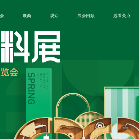
会
展商
观众
展会回顾
必看亮点