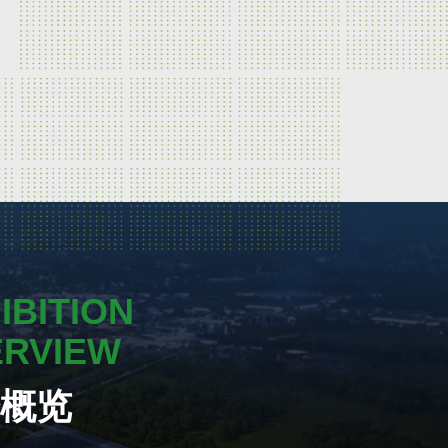
IBITION
ERVIEW
概览