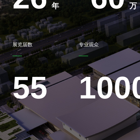
年
万
展览届数
专业观众
55
100