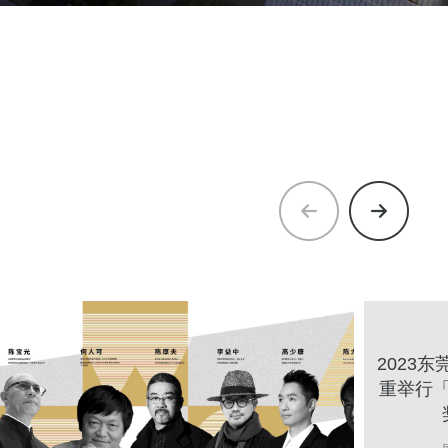
2023
重举行