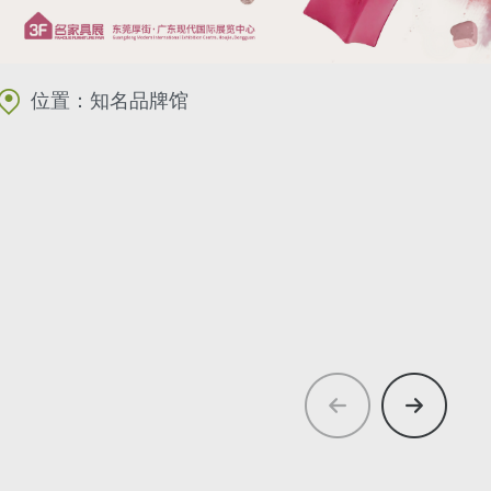
位置：知名品牌馆