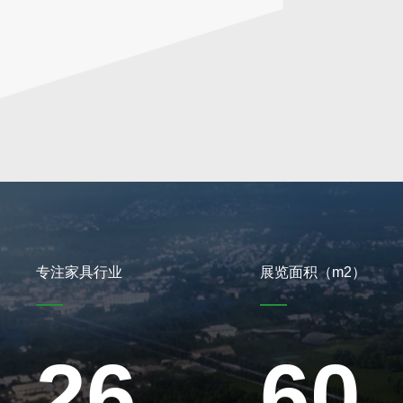
专注家具行业
展览面积（m2）
26
60