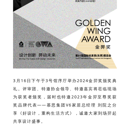
3月16日下午于3号馆序厅举办2024金羿奖颁奖典
礼。评审团、特邀协会领导、特邀嘉宾将莅临现场
为获奖者颁奖，届时也特邀2023年金羿至尊奖获
奖品牌代表——慕思集团V6家居总经理 刘院之分
享《好设计，重构生活方式》，
诚邀大家到场羿起
共享设计盛事。