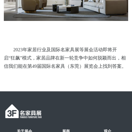
2023年家居行业
及
国际名家具展
等
展会
活动
即将开
启
“狂飙”模式，家居品牌在新一轮竞争中如何脱颖而出，相
信我们能在
第
49届国际名家具（东莞）展览会
上找到答案。
关于展会
展商
观众