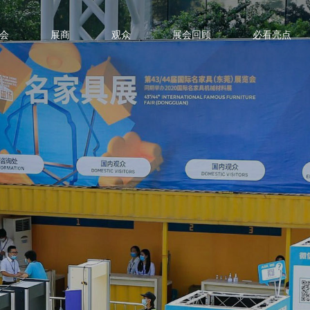
会
展商
观众
展会回顾
必看亮点