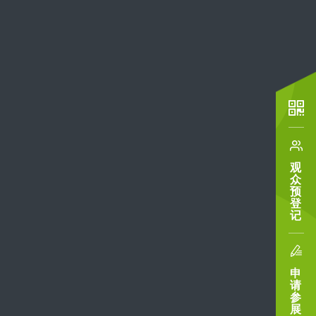
观
众
预
登
记
申
请
参
展