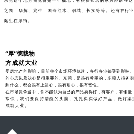
东莞这个地方我觉得是一个福地，有很多知名的家具品牌在这
之窗、华辉、兆生、国寿红木、创域、长实等等。还有
在行业
诞生在厚街。
“厚”德载物
方成就大业
受房地产的影响，目前整个市场环境低迷，各行各业都受到影响
的心态以及决心是很重要的。东莞，是很有希望的，东莞人很务
到什么，都会很有上进心，很有耐心，很有韧性。
在市场竞争当中，你不能认为自己的产品卖得好，有客户，有销量
常快，我们要保持清醒的头脑，扎扎实实做好产品，做好渠
成就大业。