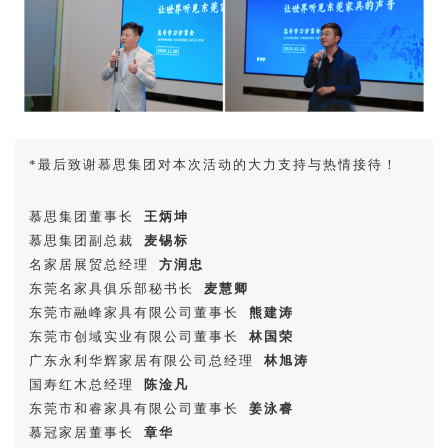
*最后致谢慕思集团对本次活动的大力支持与热情接待！
慕思集团董事长
王炳坤
慕思集团副总裁
麦锡标
名家居展贸总经理
方润忠
东莞名家具俱乐部秘书长
麦慧卿
东莞市融峰家具有限公司董事长
熊建涛
东莞市创域实业有限公司董事长
林国荣
广东永利华辉家居有限公司总经理
林旭涛
国寿红木总经理
陈淦凡
东莞市和睿家具有限公司董事长
姜泳睿
慕冠家居董事长
章华