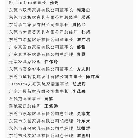
Promodern董事长
孙亮
东莞市双鹰家具有限公司️董事长
陶建忠
东莞市欧极家家具有限公司总经理
邓新
东莞承尚家居有限公司董事长
周艳武
东莞市大师荟家具有限公司总经理
杜超
东莞市名墅家居有限公司董事长
陈广培
广东真国色家居有限公司董事长
郁哲
广东真国色家居有限公司总经理
青原
元宗家具总经理
任伟玲
东莞市高金实业有限公司董事长
方志刚
东莞市威扬装饰设计有限公司董事长
陈君威
Tissvica大宅系统家居董事长
胡振海
广东广厦新材有限公司️董事长
李茂泉
石代范本董事长
黄辉
璞驰家居总经理
王笃远
东莞市东希家具有限公司总经理
吴志龙
东莞市东创家具有限公司️总经理
叶东来
东莞市森盛家具有限公司️总经理
陈振辉
东莞市长实家具有限公司总经理
陈德明