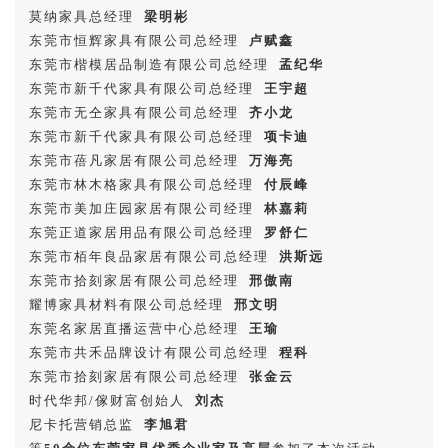
莫纳家具总经理
梁明彬
东莞市恒辉家具有限公司总经理
卢赋鑫
东莞市楷模居品制造有限公司总经理
孟纪华
东莞市新千代家具有限公司总经理
王宇超
东莞市无仝家具有限公司总经理
齐小龙
东莞市新千代家具有限公司总经理
项卡迪
东莞市蓓凡家居有限公司总经理
万海亮
东莞市林木格家具有限公司总经理
付辰峰
东莞市美加庄园家居有限公司经理
林嘉莉
东莞正道家居用品有限公司总经理
罗舒仁
东莞市栢年良品家居有限公司总经理
洪斯远
东莞市拾刻家居有限公司总经理
邢傲南
耀博家具材料有限公司总经理
邢文明
东莞名家居直播运营中心总经理
王瑜
东莞市共禾品牌设计有限公司总经理
程科
东莞市拾刻家居有限公司总经理
张金云
时代华邦/傢财富创始人
刘杰
尼卡托营销总监
李旭君