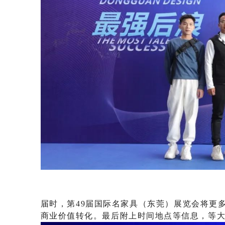
届时，
第
49届国际名家具（东莞）展览会
将更
商业价值转化
。
最后
附上
时间
地点
等
信息，
等