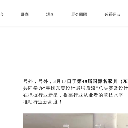
会
展商
观众
展会回顾
必看亮点
号外
，
号外
，
3月17日于
第
49届国际名家具（
共同举办
“寻找东莞设计最强后浪”总决赛及设
在挖掘行业新星，提高行业从业者的竞技水平
推动
行业
新
高度
！